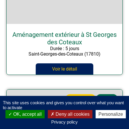
Aménagement extérieur à St Georges
des Coteaux
Durée : 5 jours
Saint-Georges-des-Coteaux (17810)
Voir le détail
50 à 100 m²
Enrobé
This site uses cookies and gives you control over what you want
to activate
NOUS CONTACTER
NOUS APPELER
OK, accept all
Deny all cookies
Personalize
Devis gratuit
06 29 21 49 74
Privacy policy