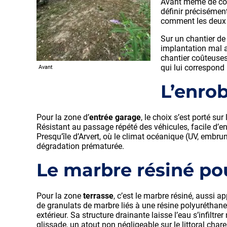
Avant même de com
définir précisément
comment les deux 
Sur un chantier de
implantation mal a
chantier coûteuses
qui lui correspond 
Avant
L’enro
Pour la zone d’
entrée garage
, le choix s’est porté s
Résistant au passage répété des véhicules, facile d’en
Presqu’île d’Arvert, où le climat océanique (UV, embr
dégradation prématurée.
Le marbre résiné pou
Pour la zone
terrasse
, c’est le marbre résiné, aussi a
de granulats de marbre liés à une résine polyuréthane,
extérieur. Sa structure drainante laisse l’eau s’infiltre
glissade, un atout non négligeable sur le littoral char