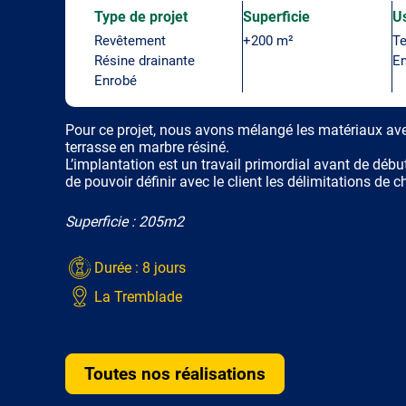
Type de projet
Superficie
U
Revêtement
+200 m²
Te
Résine drainante
En
Enrobé
Pour ce projet, nous avons mélangé les matériaux av
terrasse en marbre résiné.
L’implantation est un travail primordial avant de débu
de pouvoir définir avec le client les délimitations de 
Superficie : 205m2
Durée : 8 jours
La Tremblade
Toutes nos réalisations