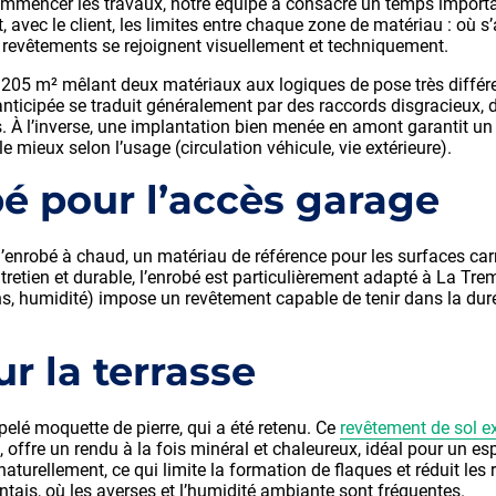
mencer les travaux, notre équipe a consacré un temps importan
, avec le client, les limites entre chaque zone de matériau : où 
revêtements se rejoignent visuellement et techniquement.
 205 m² mêlant deux matériaux aux logiques de pose très différe
nticipée se traduit généralement par des raccords disgracieux, d
. À l’inverse, une implantation bien menée en amont garantit u
le mieux selon l’usage (circulation véhicule, vie extérieure).
bé pour l’accès garage
ur l’enrobé à chaud, un matériau de référence pour les surfaces ca
tretien et durable, l’enrobé est particulièrement adapté à La Tre
uns, humidité) impose un revêtement capable de tenir dans la du
r la terrasse
ppelé moquette de pierre, qui a été retenu. Ce
revêtement de sol ex
 offre un rendu à la fois minéral et chaleureux, idéal pour un es
r naturellement, ce qui limite la formation de flaques et réduit les
entais, où les averses et l’humidité ambiante sont fréquentes.