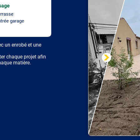
sage
rrasse
trée garage
ec un enrobé et une
ter chaque projet afin
chaque matière.