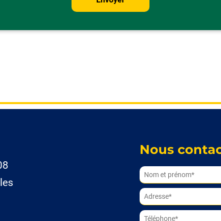
Nous contac
08
les