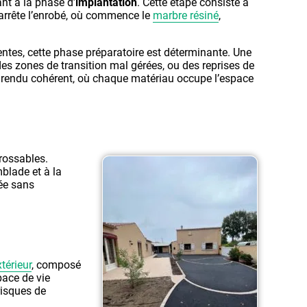
t à la phase d’
implantation
. Cette étape consiste à
s’arrête l’enrobé, où commence le
marbre résiné
,
ntes, cette phase préparatoire est déterminante. Une
es zones de transition mal gérées, ou des reprises de
n rendu cohérent, où chaque matériau occupe l’espace
rrossables.
mblade et à la
rée sans
térieur
, composé
pace de vie
 risques de