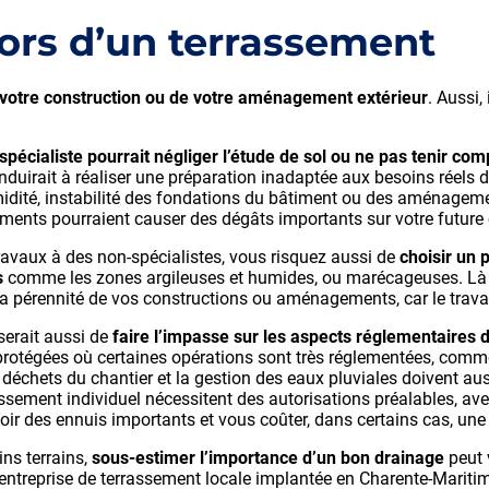
 lors d’un terrassement
 votre construction ou de votre aménagement extérieur
. Aussi,
spécialiste pourrait négliger l’étude de sol ou ne pas tenir com
onduirait à réaliser une préparation inadaptée aux besoins réels 
umidité, instabilité des fondations du bâtiment ou des aménagemen
ments pourraient causer des dégâts importants sur votre futur
travaux à des non-spécialistes, vous risquez aussi de
choisir un 
s
comme les zones argileuses et humides, ou marécageuses. Là a
la pérennité de vos constructions ou aménagements, car le travai
serait aussi de
faire l’impasse sur les aspects réglementaires 
protégées où certaines opérations sont très réglementées, comme 
déchets du chantier et la gestion des eaux pluviales doivent aus
sement individuel nécessitent des autorisations préalables, ave
loir des ennuis importants et vous coûter, dans certains cas, un
ins terrains,
sous-estimer l’importance d’un bon drainage
peut v
e entreprise de terrassement locale implantée en Charente-Maritim