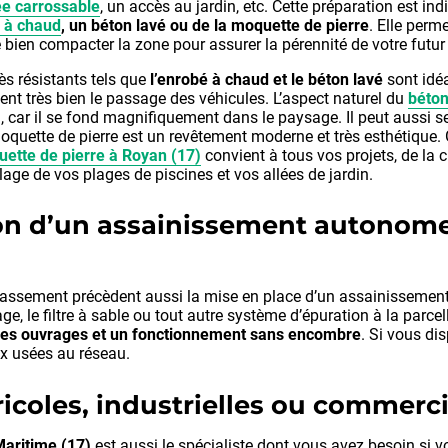
ée carrossable
, un accès au jardin, etc. Cette préparation est i
 à chaud
, un béton lavé ou de la moquette de pierre
. Elle perm
e bien compacter la zone pour assurer la pérennité de votre fut
ès résistants tels que
l’enrobé à chaud et le béton lavé
sont idéa
tent très bien le passage des véhicules. L’aspect naturel du
béton
din, car il se fond magnifiquement dans le paysage. Il peut aussi
 moquette de pierre est un revêtement moderne et très esthétique.
ette de pierre à Royan (17)
convient à tous vos projets, de la c
lage de vos plages de piscines et vos allées de jardin.
ion d’un assainissement autonom
rassement précèdent aussi la mise en place d’un assainissement i
age, le filtre à sable ou tout autre système d’épuration à la par
 des ouvrages et un fonctionnement sans encombre
. Si vous di
ux usées au réseau.
icoles, industrielles ou commerc
Maritime (17)
est aussi le spécialiste dont vous avez besoin si 