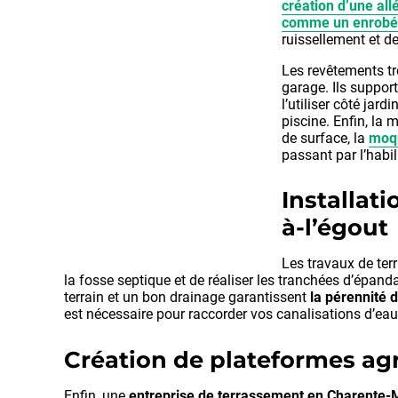
création d’une all
comme un enrobé
ruissellement et d
Les revêtements tr
garage. Ils suppor
l’utiliser côté jar
piscine. Enfin, la
de surface, la
moqu
passant par l’habil
Installat
à-l’égout
Les travaux de ter
la fosse septique et de réaliser les tranchées d’épand
terrain et un bon drainage garantissent
la pérennité
est nécessaire pour raccorder vos canalisations d’ea
Création de plateformes agr
Enfin, une
entreprise de terrassement en Charente-