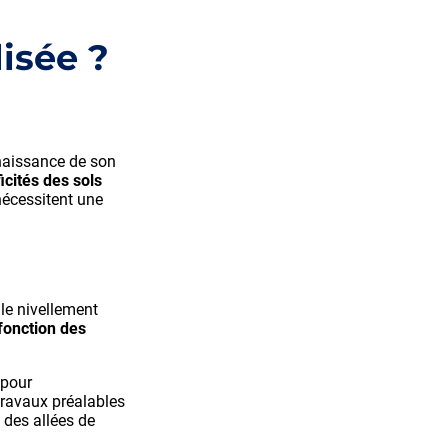
isée ?
naissance de son
icités des sols
nécessitent une
 le nivellement
 fonction des
 pour
travaux préalables
 des allées de