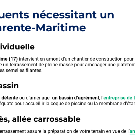
quents nécessitant un
arente-Maritime
ividuelle
time (17)
intervient en amont d’un chantier de construction pour
alise un terrassement de pleine masse pour aménager une plateform
es semelles filantes.
assin
a détente
ou d’aménager
un bassin d’agrément
, l’
entreprise de
équate pour accueillir la coque de piscine ou la membrane d’éta
, allée carrossable
errassement assure la préparation de votre terrain en vue de l’
am