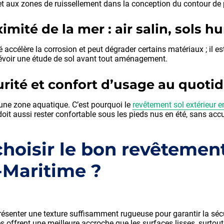
et aux zones de ruissellement dans la conception du contour de 
imité de la mer : air salin, sols
dé accélère la corrosion et peut dégrader certains matériaux ; il 
révoir une étude de sol avant tout aménagement.
rité et confort d’usage au quoti
d’une zone aquatique. C’est pourquoi le
revêtement sol extérieur 
doit aussi rester confortable sous les pieds nus en été, sans ac
choisir le bon revêtemen
-Maritime ?
ésenter une texture suffisamment rugueuse pour garantir la sécu
s offrent une meilleure accroche que les surfaces lisses, surtout