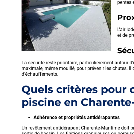
pentes 
Prox
L’air io
et de p
Sécu
La sécurité reste prioritaire, particulièrement autour 
maximale, même mouillé, pour prévenir les chutes. Il 
d’échauffements.
Quels critères pour 
piscine en Charente
Adhérence et propriétés antidérapantes
Un revêtement antidérapant Charente-Maritime doit pr
sortie de bassin. Les finitions granuleuses ou poreuse