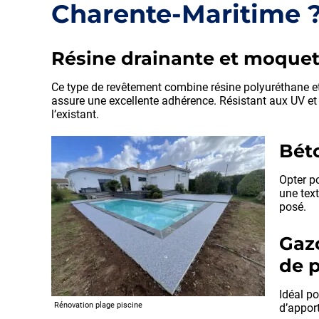
Charente-Maritime 
Résine drainante et moquette
Ce type de revêtement combine résine polyuréthane et
assure une excellente adhérence. Résistant aux UV et 
l’existant.
Béto
Opter p
une text
posé.
Gazo
de p
Idéal po
Rénovation plage piscine
d’apport